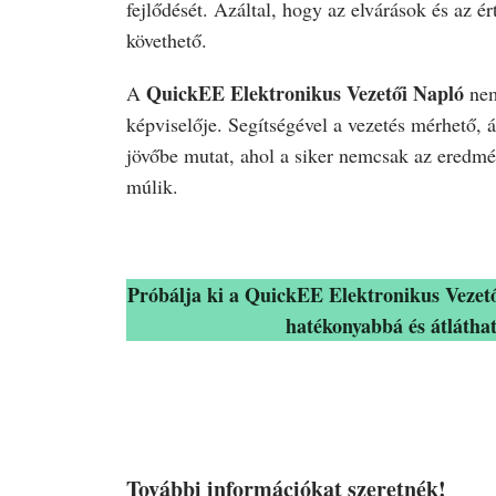
fejlődését. Azáltal, hogy az elvárások és az é
követhető.
QuickEE Elektronikus Vezetői Napló
A
nem
képviselője. Segítségével a vezetés mérhető, át
jövőbe mutat, ahol a siker nemcsak az eredmé
múlik.
Próbálja ki a QuickEE Elektronikus Vezető
hatékonyabbá és átláthat
További információkat szeretnék!