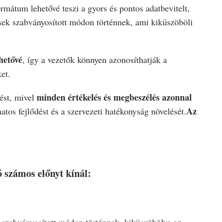
ormátum lehetővé teszi a gyors és pontos adatbevitelt,
sek szabványosított módon történnek, ami kiküszöböli
hetővé
, így a vezetők könnyen azonosíthatják a
et.
minden értékelés és megbeszélés azonnal
ést, mivel
Az
matos fejlődést és a szervezeti hatékonyság növelését.
 számos előnyt kínál:
k szabványosított módon történnek, kiküszöbölve az