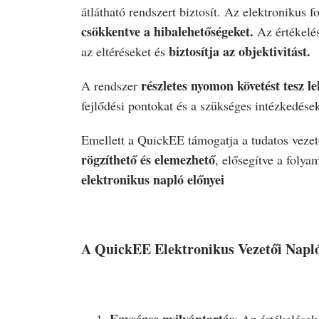
átlátható rendszert biztosít. Az elektronikus f
csökkentve a hibalehetőségeket.
Az értékelé
biztosítja az objektivitást.
az eltéréseket és
részletes nyomon követést tesz le
A rendszer
fejlődési pontokat és a szükséges intézkedések
Emellett a QuickEE támogatja a tudatos vezet
rögzíthető és elemezhető
, elősegítve a folya
elektronikus napló előnyei
A QuickEE Elektronikus Vezetői Napló
Egységes nyilvántartás
: Az értékelése