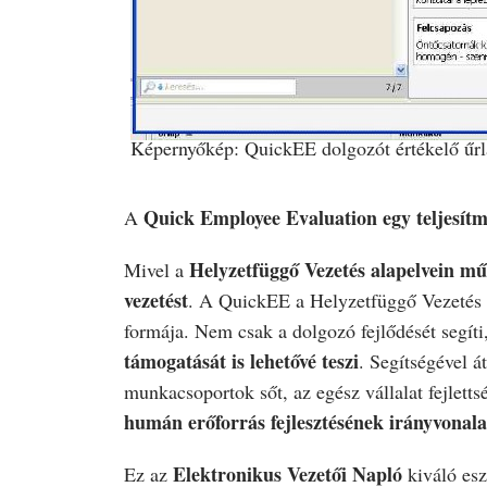
Képernyőkép: QuickEE dolgozót értékelő űrl
Quick Employee Evaluation egy teljesítmé
A
Helyzetfüggő Vezetés alapelvein mű
Mivel a
vezetést
. A QuickEE a Helyzetfüggő Vezetés 
formája. Nem csak a dolgozó fejlődését segíti
támogatását is lehetővé teszi
. Segítségével 
munkacsoportok sőt, az egész vállalat fejlettsé
humán erőforrás fejlesztésének irányvonala
Elektronikus Vezetői Napló
Ez az
kiváló esz