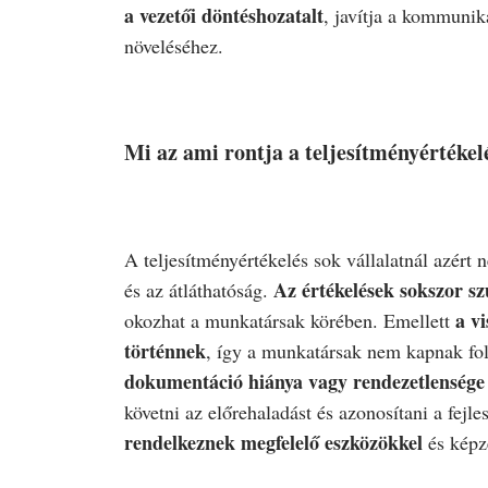
a vezetői döntéshozatalt
, javítja a kommunik
növeléséhez.
Mi az ami rontja a teljesítményértéke
A teljesítményértékelés sok vállalatnál azért
Az értékelések sokszor sz
és az átláthatóság.
a v
okozhat a munkatársak körében. Emellett
történnek
, így a munkatársak nem kapnak fo
dokumentáció hiánya vagy rendezetlensége 
követni az előrehaladást és azonosítani a fejl
rendelkeznek megfelelő eszközökkel
és képz