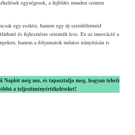
rtékelések egységesek, a fejlődés minden szinten
csak egy eszköz, hanem egy új szemléletmód
látható és fejlesztésre orientált lesz. Ez az innováció a
nyeken, hanem a folyamatok tudatos irányításán is
i Naplót még ma, és tapasztalja meg, hogyan teheti
óbbá a teljesítményértékeléseket!