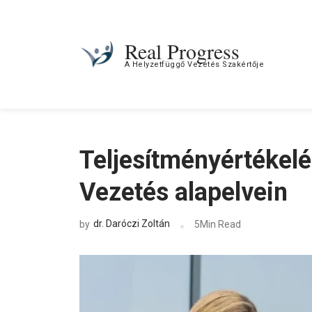
Real Progress
A Helyzetfüggő Vezetés Szakértője
Teljesítményértékel
Vezetés alapelvein
dr. Daróczi Zoltán
5Min Read
by