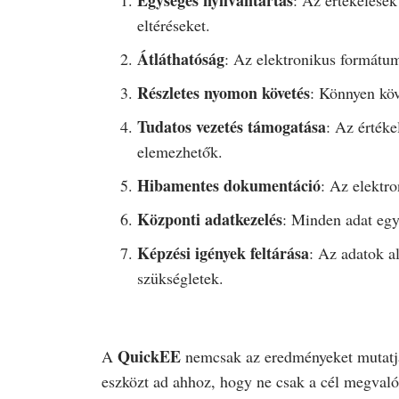
eltéréseket.
Átláthatóság
: Az elektronikus formátum
Részletes nyomon követés
: Könnyen köv
Tudatos vezetés támogatása
: Az értéke
elemezhetők.
Hibamentes dokumentáció
: Az elektr
Központi adatkezelés
: Minden adat egy 
Képzési igények feltárása
: Az adatok a
szükségletek.
QuickEE
A
nemcsak az eredményeket mutatja
eszközt ad ahhoz, hogy ne csak a cél megvaló