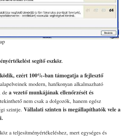
ap
nyértékelést segítő eszköz
.
ködik, ezért 100%-ban támogatja a fejlesztő
alapelveinek modern, hatékonyan alkalmazható
a vezető munkájának ellenőrzését és
, de
áttekinthető nem csak a dolgozók, hanem egész
Vállalati szinten is megállapíthatók vele a
gi szintje.
i.
köz a teljesítményértékeléshez, mert egységes és