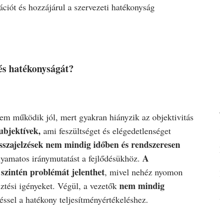
ációt és hozzájárul a szervezeti hatékonyság
lés hatékonyságát?
 nem működik jól, mert gyakran hiányzik az objektivitás
ubjektívek,
ami feszültséget és elégedetlenséget
isszajelzések nem mindig időben és rendszeresen
A
lyamatos iránymutatást a fejlődésükhöz.
szintén problémát jelenthet
, mivel nehéz nyomon
nem mindig
esztési igényeket. Végül, a vezetők
éssel a hatékony teljesítményértékeléshez.