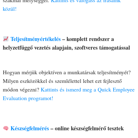
szakmai mélységgel.
Kattints és v
á
logass az írásaink
közül!
Teljesítményértékelés
– komplett rendszer a
helyzetfüggő vezetés alapjain, szoftveres támogatással
Hogyan mérjük objektíven a munkatársak teljesítményét?
Milyen eszközökkel és szemlélettel lehet ezt fejlesztő
módon végezni?
Kattints és ismerd meg a Quick Employee
Evaluation programot!
Készségfelmérés
– online készségfelmérő tesztek