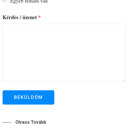
Egyéb témám van
Kérdés / üzenet
*
Olvass Tovább